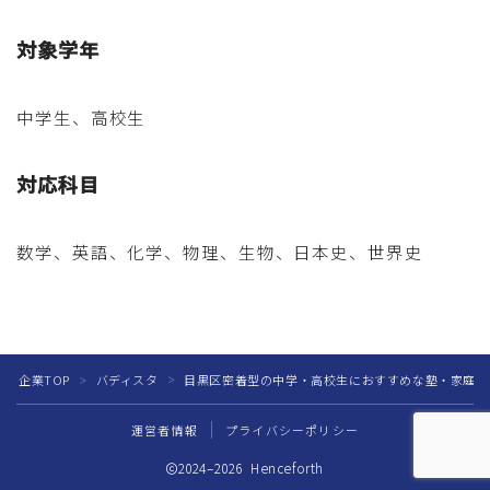
対象学年
中学生、高校生
対応科目
数学、英語、化学、物理、生物、日本史、世界史
企業TOP
バディスタ
目黒区密着型の中学・高校生におすすめな塾・家庭教
＞
＞
運営者情報
プライバシーポリシー
2024–2026 Henceforth