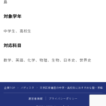
島
対象学年
中学生、高校生
対応科目
数学、英語、化学、物理、生物、日本史、世界史
企業TOP
バディスタ
文京区密着型の中学・高校生におすすめな塾・家庭教
＞
＞
運営者情報
プライバシーポリシー