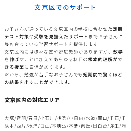
文京区でのサポート
お子さんが通っている文京区内の学校に合わせた
定期
テスト対策
や
受験を見据えたサポート
までお子さんに
最も合っている学習サポートを提供します。
文京区内には様々な塾や家庭教師がありますが、
数学
を伸ばす
ことに加えてあらゆる科目の
根本的理解がで
きる授業
に自信があります。
だから、勉強が苦手なお子さんでも
短期間で驚くほど
の結果を出すことができます。
文京区内の対応エリア
大塚/音羽/春日/小石川/後楽/小日向/水道/関口/千石/千
駄木/西片/根津/白山/本駒込/本郷/向丘/目白台/弥生/湯