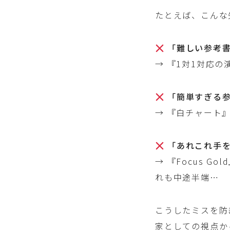
たとえば、こんな
「難しい参考
→ 『1対1対応
「簡単すぎる
→ 『白チャート
「あれこれ手
→ 『Focus 
れも中途半端…
こうしたミスを防
家としての視点か