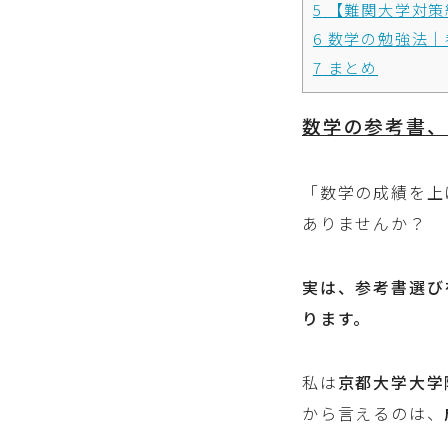
5
【難関大学対策
6
数学の勉強法｜
7
まとめ
数学の参考書、
「数学の成績を上
ありませんか？
実は、参考書選び
ります。
私は
京都大学大学
から言えるのは、