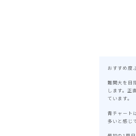
おすすめ度
難関大を目
します。正
ています。
青チャート
多いと感じ
最初の1周