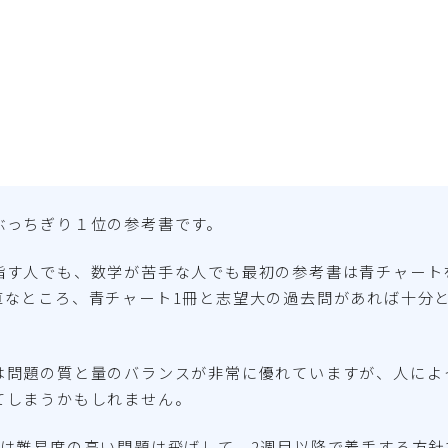
ぶっちぎり１位の参考書です。
指す人でも、数学が苦手な人でも最初の参考書は青チャート
直なところ、青チャート1冊と志望大の過去問があれば十分
は問題の質と量のバランスが非常に優れていますが、人によ
てしまうかもしれません。
目は難易度の高い問題は飛ばして、2週目以降で着手する方針