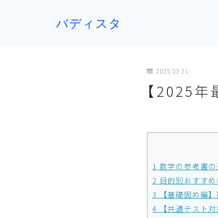
バディスタ
2025.03.21
【2025
1
数学の参考書の
2
目的別おすすめ
3
【基礎固め編】
4
【共通テスト対