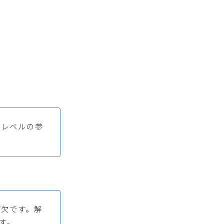
たレベルの参
可欠です。解
す。