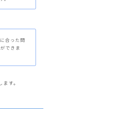
ルに合った問
習ができま
します。